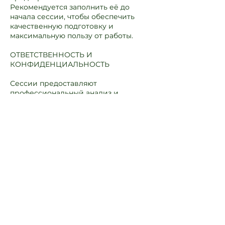
Рекомендуется заполнить её до
начала сессии, чтобы обеспечить
качественную подготовку и
максимальную пользу от работы.
ОТВЕТСТВЕННОСТЬ И
КОНФИДЕНЦИАЛЬНОСТЬ
Сессии предоставляют
профессиональный анализ и
рекомендации. Конкретные
результаты не гарантируются и
зависят от множества факторов,
включая вовлечённость клиента и
реализацию решений. Вся
информация, обсуждаемая в рамках
сессий, считается
конфиденциальной, если иное не
требуется по закону или не
согласовано письменно.
ИЗМЕНЕНИЕ УСЛОВИЙ