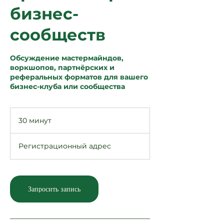
бизнес-
сообществ
Обсуждение мастермайндов,
воркшопов, партнёрских и
реферальных форматов для вашего
бизнес-клуба или сообщества
30 минут
3
0
м
Регистрационный адрес
и
н
у
т
Запросить запись