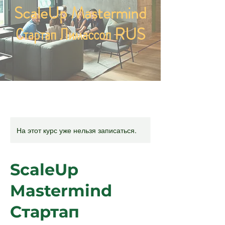
ScaleUp Mastermind
Стартап Лимассол RUS
На этот курс уже нельзя записаться.
ScaleUp
Mastermind
Стартап