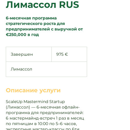
Лимассол RUS
6-месячная программа
стратегического роста для
предпринимателей с выручкой от
€250,000 в год
975
евро
Завершен
З
975 €
а
в
Лимассол
е
р
ш
е
Описание услуги
н
ScaleUp Mastermind Startup
(Лимассол) — 6-месячная офлайн-
программа для предпринимателей:
6 мастермайнд-встреч 1 раз в месяц
по пятницам в 10:00 по 5–6 часов,
экспертные мастер-классы по 6ти