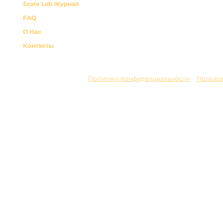
Scale Lab Журнал
FAQ
О Нас
Контакты
авторская методология Scale Lab. Все права защищены.
рмацию. Подробнее смотрите
Политику Конфиденциальности
и
Пользов