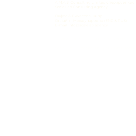
A.M.A.S. Consulting Limited оперирует как
Scale Lab Consulting Agency
Пафос & Лимассол, Кипр
Онлайн - Международно (ENG & RUS)
E-mail:
info@scalelab.agency
​© Scale Lab, 2025. SCALE Framework™ — 
Scale Lab не продаёт вашу личную инфо